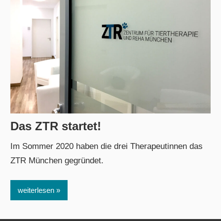
Das ZTR startet!
2. Januar 2021
admin
Im Sommer 2020 haben die drei Therapeutinnen das
ZTR München gegründet.
weiterlesen