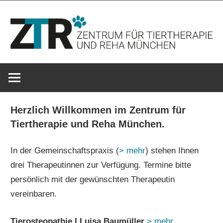
Zum
Inhalt
springen
ZTR-
München
Herzlich Willkommen im Zentrum für
Tiertherapie und Reha München.
In der Gemeinschaftspraxis (
> mehr
) stehen Ihnen
drei Therapeutinnen zur Verfügung. Termine bitte
persönlich mit der gewünschten Therapeutin
vereinbaren.
Tierosteopathie I Luisa Baumüller
> mehr