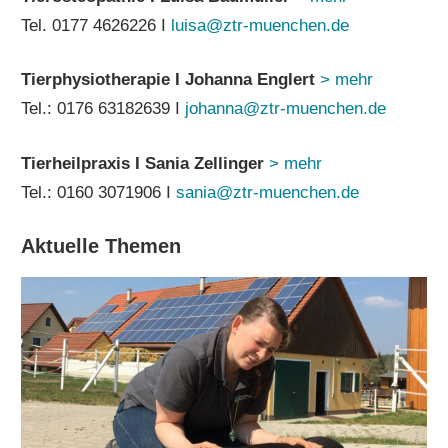
Tel. 0177 4626226 I
luisa@ztr-muenchen.de
Tierphysiotherapie I Johanna Englert
> mehr
Tel.: 0176 63182639 I
johanna@ztr-muenchen.de
Tierheilpraxis I Sania Zellinger
> mehr
Tel.: 0160 3071906 I
sania@ztr-muenchen.de
Aktuelle Themen