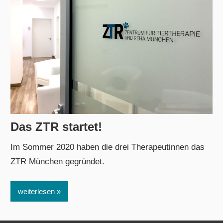
Das ZTR startet!
2. Januar 2021
admin
Im Sommer 2020 haben die drei Therapeutinnen das
ZTR München gegründet.
weiterlesen