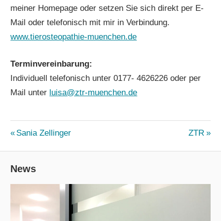
meiner Homepage oder setzen Sie sich direkt per E-
Mail oder telefonisch mit mir in Verbindung.
www.tierosteopathie-muenchen.de
Terminvereinbarung:
Individuell telefonisch unter 0177- 4626226 oder per
Mail unter
luisa@ztr-muenchen.de
LUISA
Beitrags-
Vorheriger
Nächste
Sania Zellinger
ZTR
BAUMÜLLER
Beitrag:
Beitrag:
Navigation
SLIDER
News
TEAM