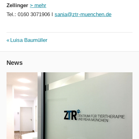
Zellinger
> mehr
Tel.: 0160 3071906 I
sania@ztr-muenchen.de
SLIDER
Beitrags-
Vorheriger
Luisa Baumüller
Beitrag:
ZTR
Navigation
News