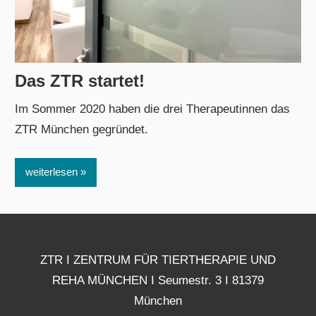
Das ZTR startet!
2. Januar 2021
admin
Im Sommer 2020 haben die drei Therapeutinnen das
ZTR München gegründet.
weiterlesen
ZTR I ZENTRUM FÜR TIERTHERAPIE UND
REHA MÜNCHEN I Seumestr. 3 I 81379
München