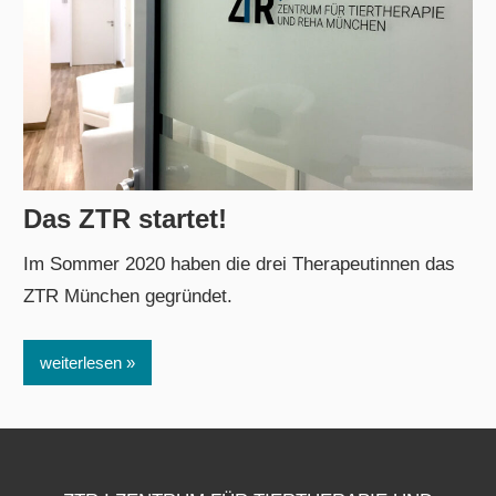
Das ZTR startet!
2. Januar 2021
admin
Im Sommer 2020 haben die drei Therapeutinnen das
ZTR München gegründet.
weiterlesen